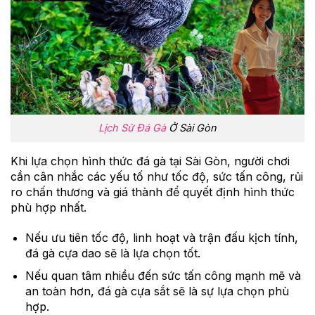
Lịch Sử Đá Gà
Ở Sài Gòn
Khi lựa chọn hình thức đá gà tại Sài Gòn, người chơi
cần cân nhắc các yếu tố như tốc độ, sức tấn công, rủi
ro chấn thương và giá thành để quyết định hình thức
phù hợp nhất.
Nếu ưu tiên tốc độ, linh hoạt và trận đấu kịch tính,
đá gà cựa dao sẽ là lựa chọn tốt.
Nếu quan tâm nhiều đến sức tấn công mạnh mẽ và
an toàn hơn, đá gà cựa sắt sẽ là sự lựa chọn phù
hợp.