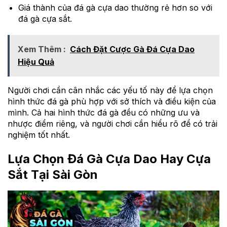
Giá thành của đá gà cựa dao thường rẻ hơn so với
đá gà cựa sắt.
Xem Thêm :
Cách Đặt Cược Gà Đá Cựa Dao
Hiệu Quả
Người chơi cần cân nhắc các yếu tố này để lựa chọn
hình thức đá gà phù hợp với sở thích và điều kiện của
mình. Cả hai hình thức đá gà đều có những ưu và
nhược điểm riêng, và người chơi cần hiểu rõ để có trải
nghiệm tốt nhất.
Lựa Chọn Đá Gà Cựa Dao Hay Cựa
Sắt Tại Sài Gòn