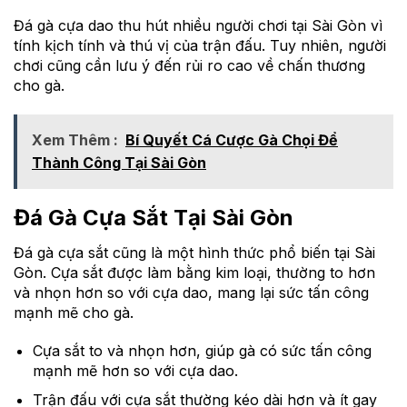
Đá gà cựa dao thu hút nhiều người chơi tại Sài Gòn vì
tính kịch tính và thú vị của trận đấu. Tuy nhiên, người
chơi cũng cần lưu ý đến rủi ro cao về chấn thương
cho gà.
Xem Thêm :
Bí Quyết Cá Cược Gà Chọi Để
Thành Công Tại Sài Gòn
Đá Gà Cựa Sắt Tại Sài Gòn
Đá gà cựa sắt cũng là một hình thức phổ biến tại Sài
Gòn. Cựa sắt được làm bằng kim loại, thường to hơn
và nhọn hơn so với cựa dao, mang lại sức tấn công
mạnh mẽ cho gà.
Cựa sắt to và nhọn hơn, giúp gà có sức tấn công
mạnh mẽ hơn so với cựa dao.
Trận đấu với cựa sắt thường kéo dài hơn và ít gay