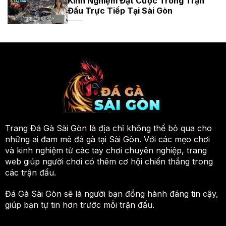
Kinh Nghiệm Đặt Cược Trong Trận
Đấu Trực Tiếp Tại Sài Gòn
Trang Đá Gà Sài Gòn
là địa chỉ không thể bỏ qua cho
những ai đam mê đá gà tại Sài Gòn. Với các mẹo chơi
và kinh nghiệm từ các tay chơi chuyên nghiệp, trang
web giúp người chơi có thêm cơ hội chiến thắng trong
các trận đấu.
Đá Gà Sài Gòn sẽ là người bạn đồng hành đáng tin cậy,
giúp bạn tự tin hơn trước mỗi trận đấu.