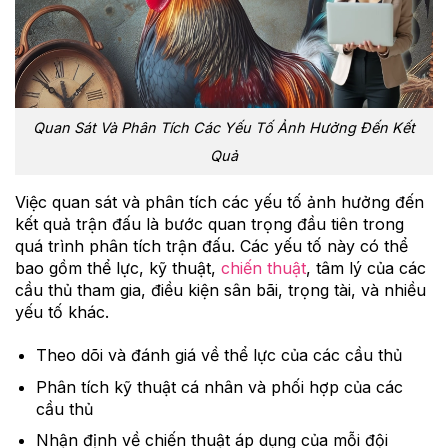
Quan Sát Và Phân Tích Các Yếu Tố Ảnh Hưởng Đến Kết
Quả
Việc quan sát và phân tích các yếu tố ảnh hưởng đến
kết quả trận đấu là bước quan trọng đầu tiên trong
quá trình phân tích trận đấu. Các yếu tố này có thể
bao gồm thể lực, kỹ thuật,
chiến thuật
, tâm lý của các
cầu thủ tham gia, điều kiện sân bãi, trọng tài, và nhiều
yếu tố khác.
Theo dõi và đánh giá về thể lực của các cầu thủ
Phân tích kỹ thuật cá nhân và phối hợp của các
cầu thủ
Nhận định về chiến thuật áp dụng của mỗi đội