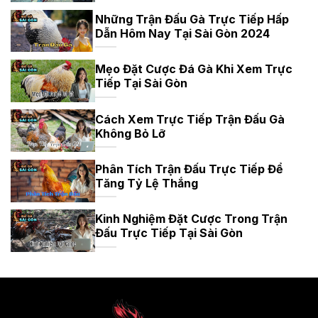
Những Trận Đấu Gà Trực Tiếp Hấp
Dẫn Hôm Nay Tại Sài Gòn 2024
Mẹo Đặt Cược Đá Gà Khi Xem Trực
Tiếp Tại Sài Gòn
Cách Xem Trực Tiếp Trận Đấu Gà
Không Bỏ Lỡ
Phân Tích Trận Đấu Trực Tiếp Để
Tăng Tỷ Lệ Thắng
Kinh Nghiệm Đặt Cược Trong Trận
Đấu Trực Tiếp Tại Sài Gòn