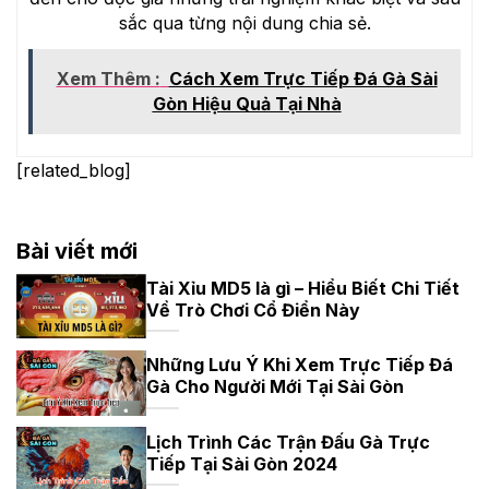
sắc qua từng nội dung chia sẻ.
Xem Thêm :
Cách Xem Trực Tiếp Đá Gà Sài
Gòn Hiệu Quả Tại Nhà
[related_blog]
Bài viết mới
Tài Xỉu MD5 là gì – Hiểu Biết Chi Tiết
Về Trò Chơi Cổ Điển Này
Những Lưu Ý Khi Xem Trực Tiếp Đá
Gà Cho Người Mới Tại Sài Gòn
Lịch Trình Các Trận Đấu Gà Trực
Tiếp Tại Sài Gòn 2024