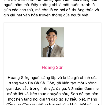
người hâm mộ. Đây không chỉ là một cuộc tranh tài
giữa các cao thủ, mà còn là cơ hội để thưởng thức và
gìn giữ nét văn hóa truyền thống của người Việt.
Hoàng Sơn
Hoàng Sơn, người sáng lập và là tác giả chính của
trang web Đá Gà Sài Gòn, đã kiến tạo một không
gian đặc sắc trong lĩnh vực đá gà. Với niềm đam mê
mãnh liệt và kiến thức chuyên sâu, Sơn đã tạo nên
một nền tảng nơi giải trí gặp gỡ sự hiểu biết, mang
đến cho độc giả những trải nghiệm khác biệt và sâu