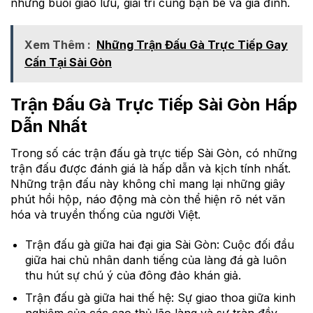
những buổi giao lưu, giải trí cùng bạn bè và gia đình.
Xem Thêm :
Những Trận Đấu Gà Trực Tiếp Gay
Cấn Tại Sài Gòn
Trận Đấu Gà Trực Tiếp Sài Gòn Hấp
Dẫn Nhất
Trong số các trận đấu gà trực tiếp Sài Gòn, có những
trận đấu được đánh giá là hấp dẫn và kịch tính nhất.
Những trận đấu này không chỉ mang lại những giây
phút hồi hộp, náo động mà còn thể hiện rõ nét văn
hóa và truyền thống của người Việt.
Trận đấu gà giữa hai đại gia Sài Gòn: Cuộc đối đầu
giữa hai chủ nhân danh tiếng của làng đá gà luôn
thu hút sự chú ý của đông đảo khán giả.
Trận đấu gà giữa hai thế hệ: Sự giao thoa giữa kinh
nghiệm của các cao thủ lão làng và sự tràn đầy