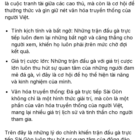
là cuộc tranh tài giữa các cao thủ, mà còn là cơ hội để
thưởng thức và gìn giữ nét văn hóa truyền thống của
người Việt.
Tính kịch tính và bất ngờ: Những trận đấu gà trực
tiếp luôn đem lại những bất ngờ và căng thẳng cho
người xem, khiến họ luôn phải jtrên mức chờ đợi
kết quả.
Giá trị cược lớn: Những trận đấu gà với giá trị cược
lớn luôn thu hút sự quan tâm của những người đam
mê đá gà, vì đây là cơ hội để họ thể hiện tài năng
và kinh nghiệm của mình.
Văn hóa truyền thống: Đá gà trực tiếp Sài Gòn
không chỉ là một hình thức giải trí, mà còn là một
phần của văn hóa truyền thống của người Việt,
mang lại nhiều giá trị lịch sử và tinh thần cho người
tham gia.
Trên đây là những lý do chính khiến trận đấu gà trực
tiếp Sài Gòn luôn thu hút sự quan tâm của đông đảo