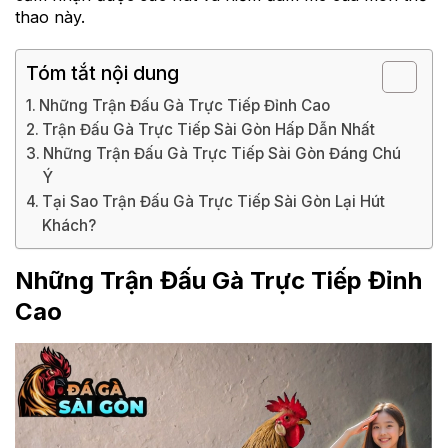
thao này.
Tóm tắt nội dung
Những Trận Đấu Gà Trực Tiếp Đỉnh Cao
Trận Đấu Gà Trực Tiếp Sài Gòn Hấp Dẫn Nhất
Những Trận Đấu Gà Trực Tiếp Sài Gòn Đáng Chú
Ý
Tại Sao Trận Đấu Gà Trực Tiếp Sài Gòn Lại Hút
Khách?
Những Trận Đấu Gà Trực Tiếp Đỉnh
Cao