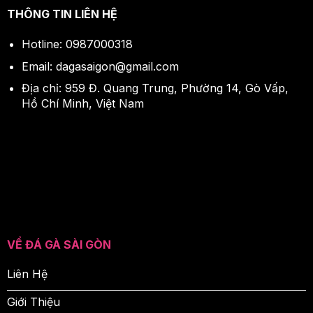
THÔNG TIN LIÊN HỆ
Hotline:
0987000318
Email:
dagasaigon@gmail.com
Địa chỉ:
959 Đ. Quang Trung, Phường 14, Gò Vấp,
Hồ Chí Minh, Việt Nam
VỀ ĐÁ GÀ SÀI GÒN
Liên Hệ
Giới Thiệu