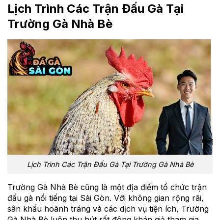
Lịch Trình Các Trận Đấu Gà Tại
Trường Gà Nhà Bè
Lịch Trình Các Trận Đấu Gà Tại Trường Gà Nhà Bè
Trường Gà Nhà Bè cũng là một địa điểm tổ chức trận
đấu gà nổi tiếng tại Sài Gòn. Với không gian rộng rãi,
sân khấu hoành tráng và các dịch vụ tiện ích, Trường
Gà Nhà Bè luôn thu hút rất đông khán giả tham gia.