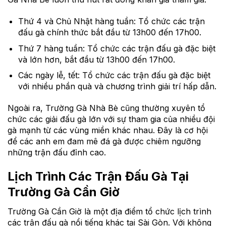
Thứ 4 và Chủ Nhật hàng tuần: Tổ chức các trận
đấu gà chính thức bắt đầu từ 13h00 đến 17h00.
Thứ 7 hàng tuần: Tổ chức các trận đấu gà đặc biệt
và lớn hơn, bắt đầu từ 13h00 đến 17h00.
Các ngày lễ, tết: Tổ chức các trận đấu gà đặc biệt
với nhiều phần quà và chương trình giải trí hấp dẫn.
Ngoài ra, Trường Gà Nhà Bè cũng thường xuyên tổ
chức các giải đấu gà lớn với sự tham gia của nhiều đội
gà mạnh từ các vùng miền khác nhau. Đây là cơ hội
để các anh em đam mê đá gà được chiêm ngưỡng
những trận đấu đỉnh cao.
Lịch Trình Các Trận Đấu Gà Tại
Trường Gà Cần Giờ
Trường Gà Cần Giờ là một địa điểm tổ chức lịch trình
các trận đấu gà nổi tiếng khác tại Sài Gòn. Với không