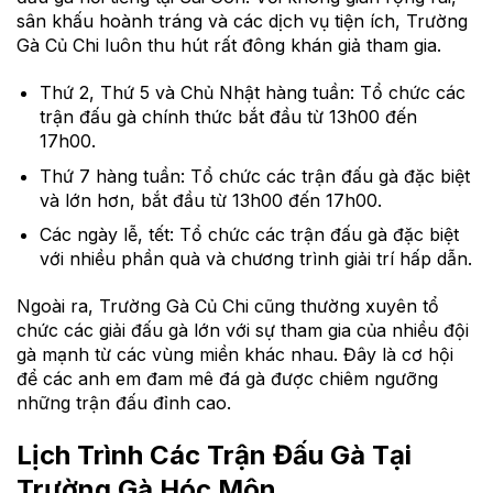
sân khấu hoành tráng và các dịch vụ tiện ích, Trường
Gà Củ Chi luôn thu hút rất đông khán giả tham gia.
Thứ 2, Thứ 5 và Chủ Nhật hàng tuần: Tổ chức các
trận đấu gà chính thức bắt đầu từ 13h00 đến
17h00.
Thứ 7 hàng tuần: Tổ chức các trận đấu gà đặc biệt
và lớn hơn, bắt đầu từ 13h00 đến 17h00.
Các ngày lễ, tết: Tổ chức các trận đấu gà đặc biệt
với nhiều phần quà và chương trình giải trí hấp dẫn.
Ngoài ra, Trường Gà Củ Chi cũng thường xuyên tổ
chức các giải đấu gà lớn với sự tham gia của nhiều đội
gà mạnh từ các vùng miền khác nhau. Đây là cơ hội
để các anh em đam mê đá gà được chiêm ngưỡng
những trận đấu đỉnh cao.
Lịch Trình Các Trận Đấu Gà Tại
Trường Gà Hóc Môn