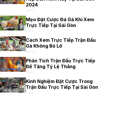
2024
Mẹo Đặt Cược Đá Gà Khi Xem
Trực Tiếp Tại Sài Gòn
Cách Xem Trực Tiếp Trận Đấu
Gà Không Bỏ Lỡ
Phân Tích Trận Đấu Trực Tiếp
Để Tăng Tỷ Lệ Thắng
Kinh Nghiệm Đặt Cược Trong
Trận Đấu Trực Tiếp Tại Sài Gòn