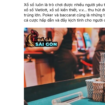
Xổ số luôn là trò chơi được nhiều người yêu t
xổ số Vietlott, xổ số kiến thiết, v.v… thu hút
trúng lớn. Poker và baccarat cũng là những 
cá cược hấp dẫn và đầy kịch tính cho người c