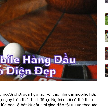
ho người chơi qua hợp tác với các nhà cái mobile, hợp
ngay trên thiết bị di động. Người chơi có thể theo
lúc nào, ở bất kỳ đâu với giao diện tối ưu và thao tác