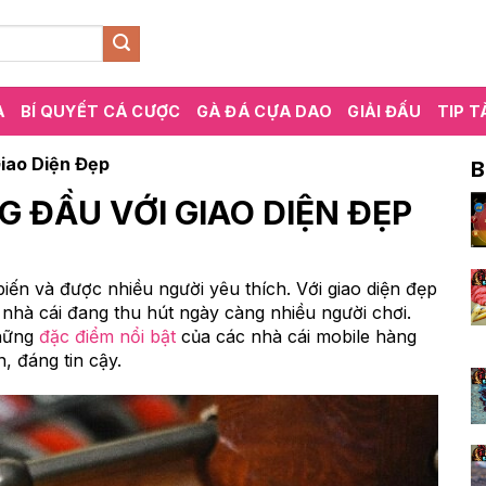
À
BÍ QUYẾT CÁ CƯỢC
GÀ ĐÁ CỰA DAO
GIẢI ĐẤU
TIP T
iao Diện Đẹp
B
G ĐẦU VỚI GIAO DIỆN ĐẸP
iến và được nhiều người yêu thích. Với giao diện đẹp
 nhà cái đang thu hút ngày càng nhiều người chơi.
những
đặc điểm nổi bật
của các nhà cái mobile hàng
, đáng tin cậy.