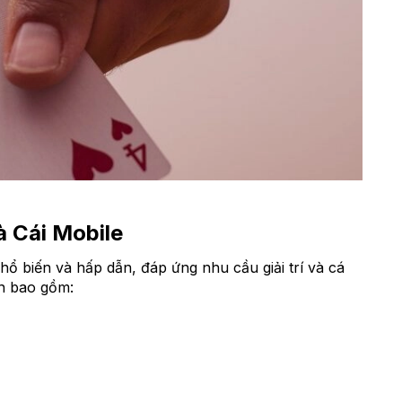
à Cái Mobile
hổ biến và hấp dẫn, đáp ứng nhu cầu giải trí và cá
ến bao gồm: