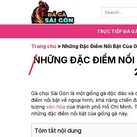
Chuyển
đến
nội
dung
TRỰC TIẾP ĐÁ G
Trang chủ
»
Những Đặc Điểm Nổi Bật Của G
NHỮNG ĐẶC ĐIỂM NỔI 
Gà chọi Sài Gòn là một giống gà độc đáo và đ
điểm nổi bật về ngoại hình, khả năng chiến đ
tượng
văn hóa
của thành phố Hồ Chí Minh. Tro
những đặc điểm nổi bật của giống gà này.
Tóm tắt nội dung