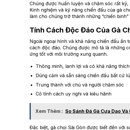
Chúng được huấn luyện và chăm sóc rất kỹ, 
Kinh nghiệm và kỹ năng chiến đấu của gà chọ
làm cho chúng trở thành những “chiến binh”
Tính Cách Độc Đáo Của Gà Ch
Ngoài ngoại hình và khả năng chiến đấu ấn t
cách độc đáo. Chúng được mô tả là những con
ứng tốt với môi trường xung quanh.
Thông minh, lanh lợi và có khả năng thích
Dũng cảm và sẵn sàng chiến đấu bất cứ l
Trung thành với chủ và người chăm sóc
Có tính cách uy nghi và kiêu hãnh
Xem Thêm :
So Sánh Đá Gà Cựa Dao Và 
Đặc biệt, gà chọi Sài Gòn được biết đến với 