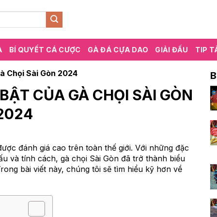
À
BÍ QUYẾT CÁ CƯỢC
GÀ ĐÁ CỰA DAO
GIẢI ĐẤU
TIP T
à Chọi Sài Gòn 2024
B
BẬT CỦA GÀ CHỌI SÀI GÒN
2024
ược đánh giá cao trên toàn thế giới. Với những đặc
ấu và tính cách, gà chọi Sài Gòn đã trở thành biểu
ng bài viết này, chúng tôi sẽ tìm hiểu kỹ hơn về