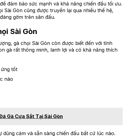
để đảm bảo sức mạnh và khả năng chiến đấu tối ưu.
i Sài Gòn cũng được truyền lại qua nhiều thế hệ,
 đáng gờm trên sân đấu.
ọi Sài Gòn
ượng, gà chọi Sài Gòn còn được biết đến với tính
 gà rất thông minh, lanh lợi và có khả năng thích
 ứng tốt
úc nào
Đá Gà Cựa Sắt Tại Sài Gòn
sự dũng cảm và sẵn sàng chiến đấu bất cứ lúc nào.