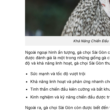
Khả Năng Chiến Đấu V
Ngoài ngoại hình ấn tượng, gà chọi Sài Gòn c
được đánh giá là một trong những giống gà ch
độ và khả năng linh hoạt, gà chọi Sài Gòn t
Sức mạnh và tốc độ vượt trội
Khả năng linh hoạt và phản ứng nhanh c
Tinh thần chiến đấu kiên cường và bất kh
Kinh nghiệm và kỹ năng chiến đấu được tr
Ngoài ra, gà chọi Sài Gòn còn được biết đến 