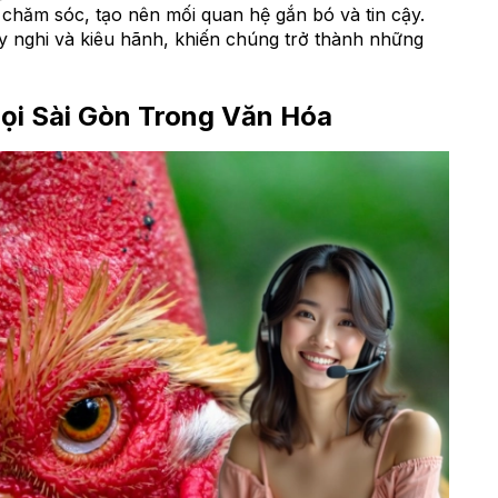
 chăm sóc, tạo nên mối quan hệ gắn bó và tin cậy.
uy nghi và kiêu hãnh, khiến chúng trở thành những
họi Sài Gòn Trong Văn Hóa