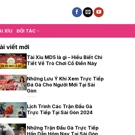
ÀI XỈU
ĐỐI TÁC
ài viết mới
Tài Xỉu MD5 là gì – Hiểu Biết Chi
Tiết Về Trò Chơi Cổ Điển Này
Những Lưu Ý Khi Xem Trực Tiếp
Đá Gà Cho Người Mới Tại Sài
Gòn
Lịch Trình Các Trận Đấu Gà
Trực Tiếp Tại Sài Gòn 2024
Những Trận Đấu Gà Trực Tiếp
Hấp Dẫn Hôm Nay Tại Sài Gòn