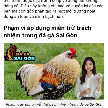
thời tránh được các tranh chấp và xung đột không
đáng có. Điều này không chỉ bảo vệ quyền lợi của các
bên mà còn góp phần tạo ra một môi trường hoạt
động an toàn và minh bạch hơn.
Phạm vi áp dụng miễn trừ trách
nhiệm trong đá gà Sài Gòn
Phạm vi áp dụng miễn trừ trách nhiệm trong đá gà Sài Gòn