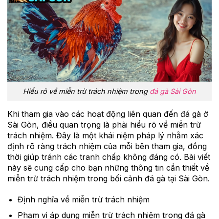
Hiểu rõ về miễn trừ trách nhiệm trong
đá gà Sài Gòn
Khi tham gia vào các hoạt động liên quan đến đá gà ở
Sài Gòn, điều quan trọng là phải hiểu rõ về miễn trừ
trách nhiệm. Đây là một khái niệm pháp lý nhằm xác
định rõ ràng trách nhiệm của mỗi bên tham gia, đồng
thời giúp tránh các tranh chấp không đáng có. Bài viết
này sẽ cung cấp cho bạn những thông tin cần thiết về
miễn trừ trách nhiệm trong bối cảnh đá gà tại Sài Gòn.
Định nghĩa về miễn trừ trách nhiệm
Phạm vi áp dụng miễn trừ trách nhiệm trong đá gà