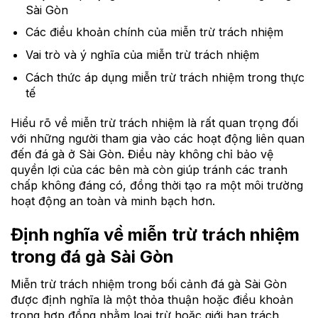
Sài Gòn
Các điều khoản chính của miễn trừ trách nhiệm
Vai trò và ý nghĩa của miễn trừ trách nhiệm
Cách thức áp dụng miễn trừ trách nhiệm trong thực
tế
Hiểu rõ về miễn trừ trách nhiệm là rất quan trọng đối
với những người tham gia vào các hoạt động liên quan
đến đá gà ở Sài Gòn. Điều này không chỉ bảo vệ
quyền lợi của các bên mà còn giúp tránh các tranh
chấp không đáng có, đồng thời tạo ra một môi trường
hoạt động an toàn và minh bạch hơn.
Định nghĩa về miễn trừ trách nhiệm
trong đá gà Sài Gòn
Miễn trừ trách nhiệm trong bối cảnh đá gà Sài Gòn
được định nghĩa là một thỏa thuận hoặc điều khoản
trong hợp đồng nhằm loại trừ hoặc giới hạn trách