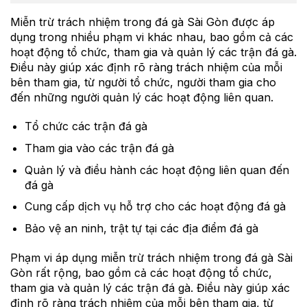
Miễn trừ trách nhiệm trong đá gà Sài Gòn được áp
dụng trong nhiều phạm vi khác nhau, bao gồm cả các
hoạt động tổ chức, tham gia và quản lý các trận đá gà.
Điều này giúp xác định rõ ràng trách nhiệm của mỗi
bên tham gia, từ người tổ chức, người tham gia cho
đến những người quản lý các hoạt động liên quan.
Tổ chức các trận đá gà
Tham gia vào các trận đá gà
Quản lý và điều hành các hoạt động liên quan đến
đá gà
Cung cấp dịch vụ hỗ trợ cho các hoạt động đá gà
Bảo vệ an ninh, trật tự tại các địa điểm đá gà
Phạm vi áp dụng miễn trừ trách nhiệm trong đá gà Sài
Gòn rất rộng, bao gồm cả các hoạt động tổ chức,
tham gia và quản lý các trận đá gà. Điều này giúp xác
định rõ ràng trách nhiệm của mỗi bên tham gia, từ