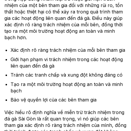
nhiệm của một bên tham gia đối với những rủi ro, tổn
thất hoặc thiệt hại có thể xảy ra trong quá trình tham
gia các hoạt động liên quan đến đá gà. Điều này giúp
xác định rõ ràng trách nhiệm của mỗi bên, đồng thời
tạo ra một môi trường hoạt động an toàn và minh
bạch hơn.
Xác định rõ ràng trách nhiệm của mỗi bên tham gia
Giới hạn phạm vi trách nhiệm trong các hoạt động
liên quan đến đá gà
Tránh các tranh chấp và xung đột không đáng có
Tạo ra một môi trường hoạt động an toàn và minh
bạch
Bảo vệ quyền lợi của các bên tham gia
Việc hiểu rõ định nghĩa về miễn trừ trách nhiệm trong
đá gà Sài Gòn là rất quan trọng, vì nó giúp các bên
tham gia xác định rõ ràng trách nhiệm của mình, đồng