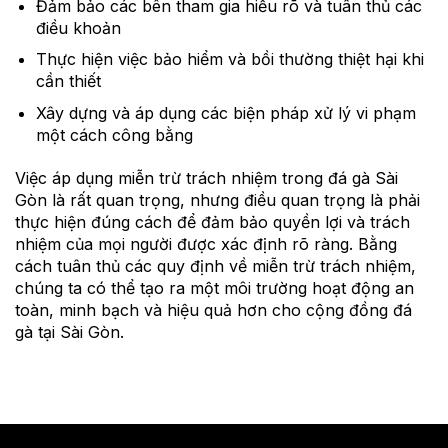
Đảm bảo các bên tham gia hiểu rõ và tuân thủ các
điều khoản
Thực hiện việc bảo hiểm và bồi thường thiệt hại khi
cần thiết
Xây dựng và áp dụng các biện pháp xử lý vi phạm
một cách công bằng
Việc áp dụng miễn trừ trách nhiệm trong đá gà Sài
Gòn là rất quan trọng, nhưng điều quan trọng là phải
thực hiện đúng cách để đảm bảo quyền lợi và trách
nhiệm của mọi người được xác định rõ ràng. Bằng
cách tuân thủ các quy định về miễn trừ trách nhiệm,
chúng ta có thể tạo ra một môi trường hoạt động an
toàn, minh bạch và hiệu quả hơn cho cộng đồng đá
gà tại Sài Gòn.