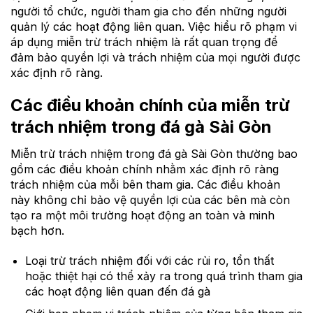
người tổ chức, người tham gia cho đến những người
quản lý các hoạt động liên quan. Việc hiểu rõ phạm vi
áp dụng miễn trừ trách nhiệm là rất quan trọng để
đảm bảo quyền lợi và trách nhiệm của mọi người được
xác định rõ ràng.
Các điều khoản chính của miễn trừ
trách nhiệm trong đá gà Sài Gòn
Miễn trừ trách nhiệm trong đá gà Sài Gòn thường bao
gồm các điều khoản chính nhằm xác định rõ ràng
trách nhiệm của mỗi bên tham gia. Các điều khoản
này không chỉ bảo vệ quyền lợi của các bên mà còn
tạo ra một môi trường hoạt động an toàn và minh
bạch hơn.
Loại trừ trách nhiệm đối với các rủi ro, tổn thất
hoặc thiệt hại có thể xảy ra trong quá trình tham gia
các hoạt động liên quan đến đá gà