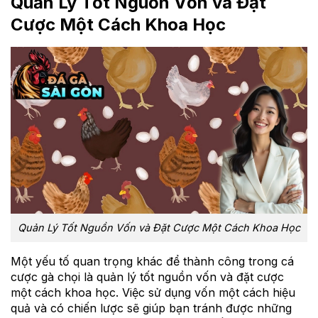
Quản Lý Tốt Nguồn Vốn và Đặt
Cược Một Cách Khoa Học
Quản Lý Tốt Nguồn Vốn và Đặt Cược Một Cách Khoa Học
Một yếu tố quan trọng khác để thành công trong cá
cược gà chọi là quản lý tốt nguồn vốn và đặt cược
một cách khoa học. Việc sử dụng vốn một cách hiệu
quả và có chiến lược sẽ giúp bạn tránh được những