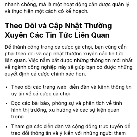
nhanh chóng, mà là một hoạt động cần được quản lý
và thực hiện một cách có kế hoạch.
Theo Dõi và Cập Nhật Thường
Xuyên Các Tin Tức Liên Quan
Để thành công trong cá cược gà chọi, bạn cũng cần
phải theo dõi và cập nhật thường xuyên các tin tức
liên quan. Việc nắm bắt được những thông tin mới nhất
về ngành công nghiệp này sẽ giúp bạn có được những
quyết định cá cược chính xác hơn.
Theo dõi các trang web, diễn đàn và kênh thông tin
uy tín về cá cược gà chọi
Đọc các bài báo, phóng sự và phân tích về tình
hình thị trường, xu hướng và các sự kiện quan
trọng
Tham gia các diễn đàn và cộng đồng trực tuyến để
trao đổi thông tin và ý kiến với những người tham