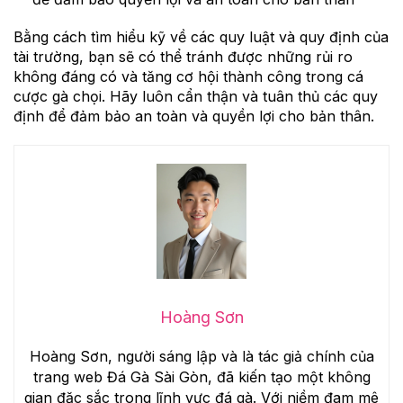
Bằng cách tìm hiểu kỹ về các quy luật và quy định của
tài trường, bạn sẽ có thể tránh được những rủi ro
không đáng có và tăng cơ hội thành công trong cá
cược gà chọi. Hãy luôn cẩn thận và tuân thủ các quy
định để đảm bảo an toàn và quyền lợi cho bản thân.
Hoàng Sơn
Hoàng Sơn, người sáng lập và là tác giả chính của
trang web Đá Gà Sài Gòn, đã kiến tạo một không
gian đặc sắc trong lĩnh vực đá gà. Với niềm đam mê