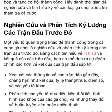
hợp và tăng cơ hội thành công. Hãy dành thời gian để
nghiên cứu và tìm hiểu kỹ về các loại gà chọi trước khi
tham gia cá cược.
Nghiên Cứu và Phân Tích Kỹ Lượng
Các Trận Đấu Trước Đó
Một yếu tố quan trọng khác để thành công trong cá
cược gà chọi là nghiên cứu và phân tích kỹ lượng các
trận đấu trước đó. Bằng cách tìm hiểu về
lịch sử
và
kết quả của các trận đấu, bạn có thể đưa ra dự đoán
chính xác hơn về kết quả của trận đấu sắp tới.
Xem xét các thông tin về các trận đấu gần đây,
chẳng hạn như kết quả, tỷ lệ thắng/thua, điểm số,
và các yếu tố khác
Phân tích các yếu tố như điều kiện thời tiết, tình
hình sức khỏe của các gà chọi, và những thay đổi
về huấn luyện viên hoặc chiến thuật