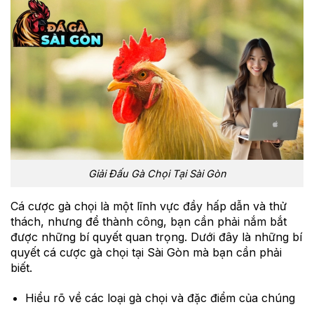
Giải Đấu Gà Chọi Tại Sài Gòn
Cá cược gà chọi là một lĩnh vực đầy hấp dẫn và thử
thách, nhưng để thành công, bạn cần phải nắm bắt
được những bí quyết quan trọng. Dưới đây là những bí
quyết cá cược gà chọi tại Sài Gòn mà bạn cần phải
biết.
Hiểu rõ về các loại gà chọi và đặc điểm của chúng