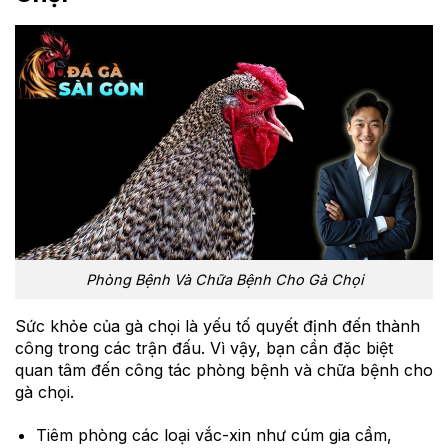
Phòng Bệnh Và Chữa Bệnh Cho Gà Chọi
Sức khỏe của gà chọi là yếu tố quyết định đến thành
công trong các trận đấu. Vì vậy, bạn cần đặc biệt
quan tâm đến công tác phòng bệnh và chữa bệnh cho
gà chọi.
Tiêm phòng các loại vắc-xin như cúm gia cầm,