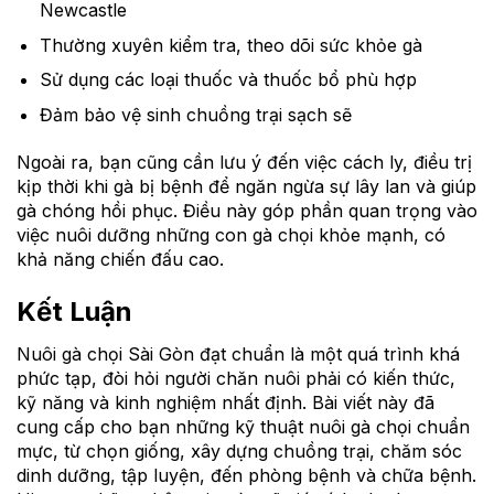
Newcastle
Thường xuyên kiểm tra, theo dõi sức khỏe gà
Sử dụng các loại thuốc và thuốc bổ phù hợp
Đảm bảo vệ sinh chuồng trại sạch sẽ
Ngoài ra, bạn cũng cần lưu ý đến việc cách ly, điều trị
kịp thời khi gà bị bệnh để ngăn ngừa sự lây lan và giúp
gà chóng hồi phục. Điều này góp phần quan trọng vào
việc nuôi dưỡng những con gà chọi khỏe mạnh, có
khả năng chiến đấu cao.
Kết Luận
Nuôi gà chọi Sài Gòn đạt chuẩn là một quá trình khá
phức tạp, đòi hỏi người chăn nuôi phải có kiến thức,
kỹ năng và kinh nghiệm nhất định. Bài viết này đã
cung cấp cho bạn những kỹ thuật nuôi gà chọi chuẩn
mực, từ chọn giống, xây dựng chuồng trại, chăm sóc
dinh dưỡng, tập luyện, đến phòng bệnh và chữa bệnh.