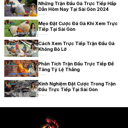
Những Trận Đấu Gà Trực Tiếp Hấp
Dẫn Hôm Nay Tại Sài Gòn 2024
Mẹo Đặt Cược Đá Gà Khi Xem Trực
Tiếp Tại Sài Gòn
Cách Xem Trực Tiếp Trận Đấu Gà
Không Bỏ Lỡ
Phân Tích Trận Đấu Trực Tiếp Để
Tăng Tỷ Lệ Thắng
Kinh Nghiệm Đặt Cược Trong Trận
Đấu Trực Tiếp Tại Sài Gòn